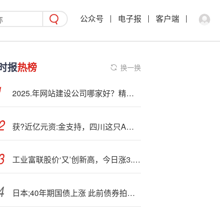
公众号
电子报
客户端
时报
热榜
换一换
2025.年网站建设公司哪家好？精选十大靠谱网站建设公司排名
获?近亿元资:金支持，四川这只A股持续加码这家山西民企背后…
工业富联股价‘又’创新高，今日涨3.65%
日本;40年期国债上涨 此前债券拍卖获得良好需求