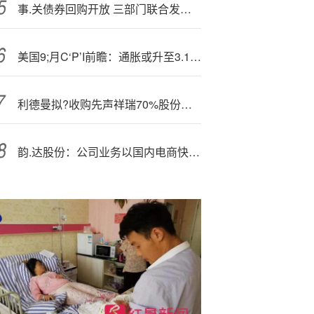
事.关债券回购开放 三部门联合发文 更多境外机构投资者获灵活高效流动性管理渠道
美国9;月C‘P’I前瞻：通胀或升至3.1%，美元维持强势等待数据验证
利德曼拟?收购先声祥瑞70%股份，作价17.33亿元
韵.达股份：公司业务以国内电商快递为核心