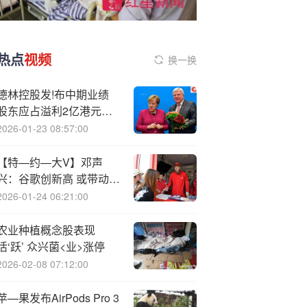
热点
视频
换一换
德林控股发!布中期业绩
股东应占溢利2亿港元同
比增加2486.85%
2026-01-23 08:57:00
【特—约—大V】邓声
兴：谷歌创新高 或带动港
股科技股走势强劲
2026-01-24 06:21:00
农业种植概念股表现
活‘跃’ 众兴菌<业>涨停
2026-02-08 07:12:00
苹—果发布AirPods Pro 3