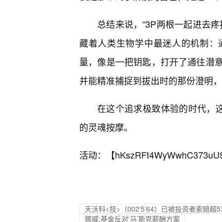
总结来说，“3P两根一起进去
藏着人类生物学中最迷人的机制：
量，像是一把钥匙，打开了通往潜
并能精准捕捉到拔出时的那份澄明，
在这个追求极致体验的时代，这
的灵魂按摩。
活动：【
hKszRFt4WyWwhC373uU
天沃科<技>（002‘5’64）已被投资者索赔超5
挪威;基金反对‘马’斯克薪酬方案