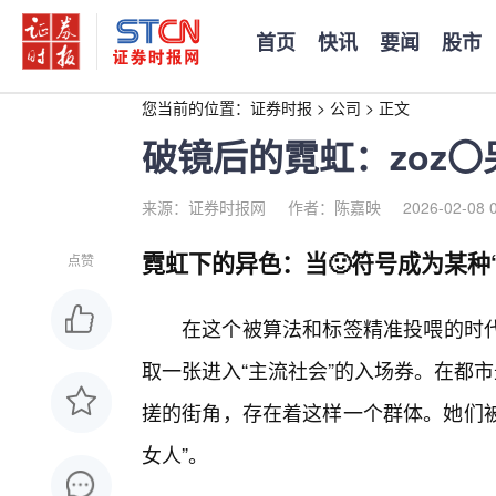
首页
快讯
要闻
股市
您当前的位置：
证券时报
>
公司
>
正文
破镜后的霓虹：zoz
来源：证券时报网
作者：陈嘉映
2026-02-08 
霓虹下的异色：当🙂符号成为某种
点赞
在这个被算法和标签精准投喂的时
取一张进入“主流社会”的入场券。在都
搓的街角，存在着这样一个群体。她们被冠
女人”。