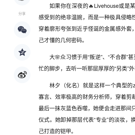
如果你在深夜的🔥Livehous
分享
感受到的绝非温婉，而是一种极具侵略
穿着廓形夸张到近乎怪诞的金属感外套
己才懂的几何密码。
大🌸众习惯于用“叛逆”、“不合群
忙的脚步，去听一听那层厚厚的“另类”
林夕（化名）就是这样一个典型的z
寡言、效率极高的财务分析师，穿着剪
最后一抹灰蓝色吞噬，她便会走进那间只
仪式。她卸掉那层代表“专业”的淡妆，
己打造的铠甲。