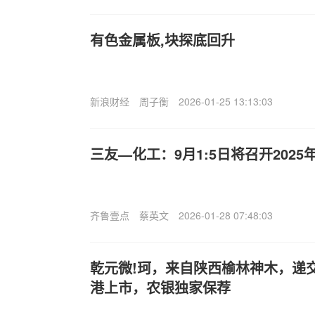
有色金属板,块探底回升
新浪财经
周子衡
2026-01-25 13:13:03
三友—化工：9月1:5日将召开202
齐鲁壹点
蔡英文
2026-01-28 07:48:03
乾元微!珂，来自陕西榆林神木，递交
港上市，农银独家保荐