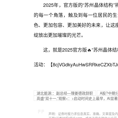
2025年，官方版的“苏州晶体结
的每一个角落，触及到每一位居民的生
色、更加包容、更加美好的未来，让这座
绽放出更加璀璨的光芒。
这，就是2025官方版🔥“苏州晶
活动：【
8cjVGdkyAuHwSRRkeCZXbTJ
湖北能源;：副总经—理姜德政辞职
A股?中期
高盛“双十一,”观察<：>启动时间史上最早，AI显
声明：证券时报力求信息真实、准确，文章提及内