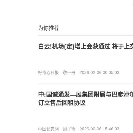
为你推荐
白云!机场{定}增上会获通过 将于上
好奇心日报
敬一丹
2026-02-06 00:05:03
中:国诚通发—展集团附属与巴彦淖
订立售后回租协议
中国长安网
周子衡
2026-02-06 15:46:03