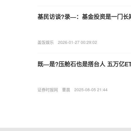
基民访谈?录—：基金投资是一门长
盖饭娱乐
2026-01-27 00:29:02
既—是?压舱石也是搭台人 五万亿E
证券时报网
曹晨
2025-08-05 21:44