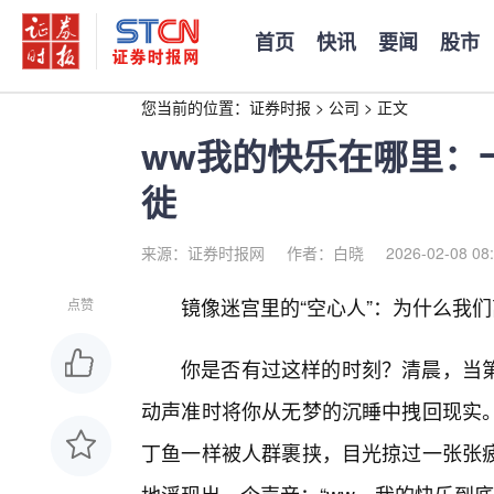
首页
快讯
要闻
股市
您当前的位置：
证券时报
>
公司
>
正文
ww我的快乐在哪里：
徙
来源：证券时报网
作者：白晓
2026-02-08 08
镜像迷宫里的“空心人”：为什么我
点赞
你是否有过这样的时刻？清晨，当
动声准时将你从无梦的沉睡中拽回现实
丁鱼一样被人群裹挟，目光掠过一张张